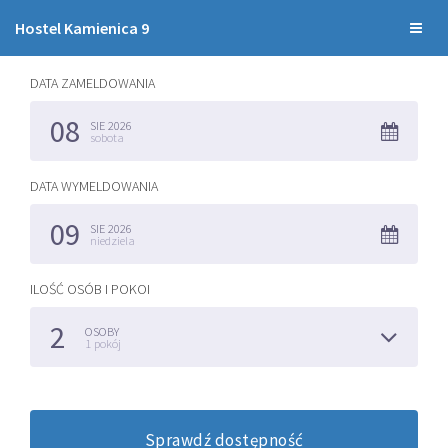
Hostel Kamienica 9
Toggl
naviga
DATA ZAMELDOWANIA
08
SIE
2026
sobota
DATA WYMELDOWANIA
09
SIE
2026
niedziela
ILOŚĆ OSÓB I POKOI
2
OSOBY
1
pokój
sprawdź dostępność